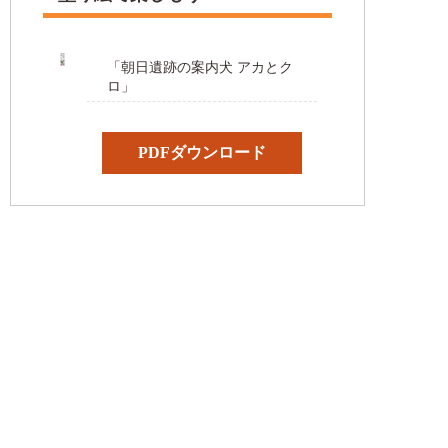
「朝日遺跡の案内犬 アカとク
ロ」
PDFダウンロード
〒452-0932 愛知県清須市朝日貝塚1
TEL：052-409-1467