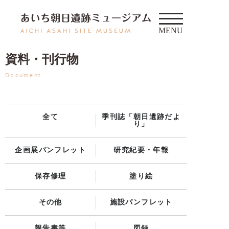
資料・刊行物
Document
全て
季刊誌「朝日遺跡だよ
り」
企画展パンフレット
研究紀要・年報
保存修理
塗り絵
その他
施設パンフレット
報告書等
図録