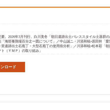
究紀要。2026年3月刊行。白川美冬「朝日遺跡出士パレススタイル士器
美「海部養鶏場百分之ー図について」／中山誠ニ・川添和暁•原田幹「愛
ヶ里遺跡出士石庖丁・大型石庖丁の使用痕分析」／川添和暁•松本彩「朝日
クト（ＹＭＰ）の取り組み」
ウンロード