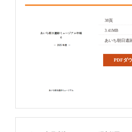
38頁
3.41MB
あいち朝日遺跡
PDFダ