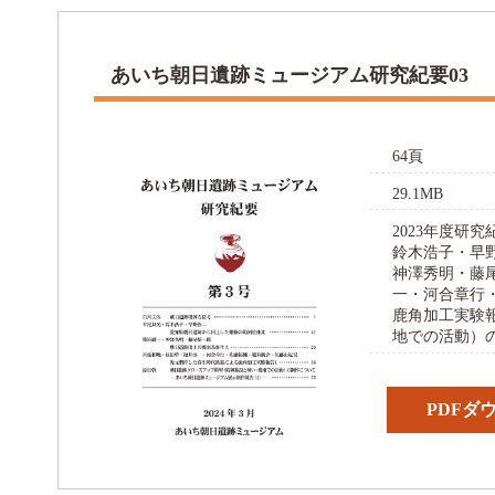
あいち朝日遺跡ミュージアム研究紀要03
64頁
29.1MB
2023年度研
鈴木浩子・早
神澤秀明・藤
一・河合章行
鹿角加工実験
地での活動）
PDFダ