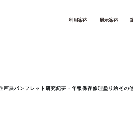
利用案内
展示案内
企画展パンフレット
研究紀要・年報
保存修理
塗り絵
その