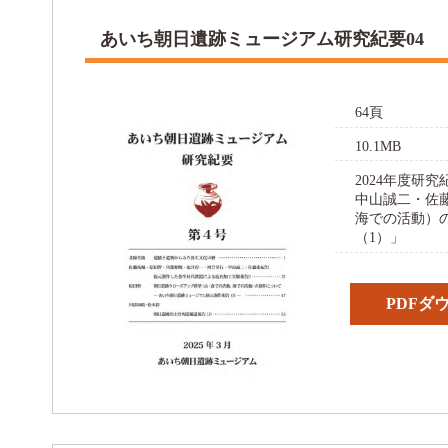
あいち朝日遺跡ミュージアム研究紀要04
64頁
10.1MB
2024年度研
中山誠二・佐
海での活動）
（1）」
PDFダ