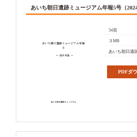
あいち朝日遺跡ミュージアム年報5号（202
34頁
３MB
あいち朝日遺跡
PDFダ