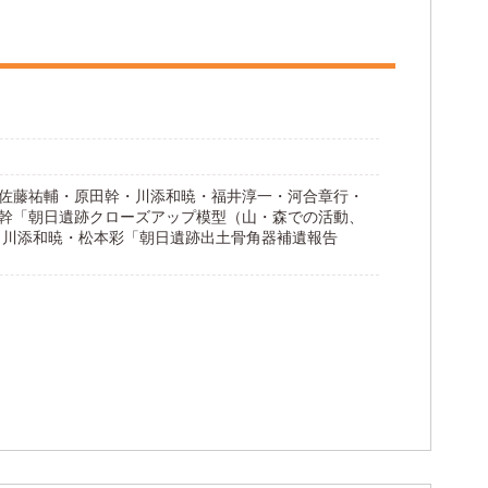
」／佐藤祐輔・原田幹・川添和暁・福井淳一・河合章行・
田幹「朝日遺跡クローズアップ模型（山・森での活動、
／川添和暁・松本彩「朝日遺跡出土骨角器補遺報告