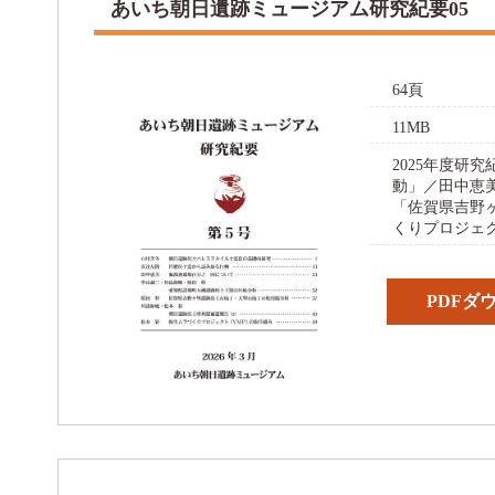
あいち朝日遺跡ミュージアム研究紀要05
64頁
11MB
2025年度研
動」／田中恵
「佐賀県吉野
くりプロジェ
PDFダ