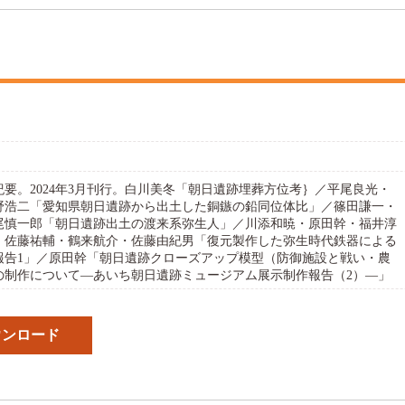
究紀要。2024年3月刊行。白川美冬「朝日遺跡埋葬方位考｝／平尾良光・
野浩二「愛知県朝日遺跡から出土した銅鏃の鉛同位体比」／篠田謙一・
尾慎一郎「朝日遺跡出土の渡来系弥生人」／川添和暁・原田幹・福井淳
・佐藤祐輔・鶴来航介・佐藤由紀男「復元製作した弥生時代鉄器による
報告1」／原田幹「朝日遺跡クローズアップ模型（防御施設と戦い・農
の制作について―あいち朝日遺跡ミュージアム展示制作報告（2）―」
ウンロード