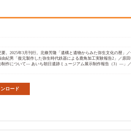
究紀要。2025年3月刊行。北條芳隆「遺構と遺物からみた弥生文化の暦
藤由紀男「復元製作した弥生時代鉄器による鹿角加工実験報告2」／原
の制作について― あいち朝日遺跡ミュージアム展示制作報告（3）―」
ウンロード