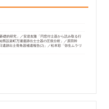
群の碁礎的研究」／安逹友隆「円窓付士器から読み取る行
知県設楽町万瀬遺跡出士士器の圧痕分析」／原田幹
遺跡出士骨角器補遺報告(2)」／松本彩「弥生ムラづ