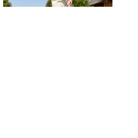
2025年5月24日（土）弥生ムラづくりプロジェ
クト「どろんこで代掻き」（終了し…
2025.04.12
＜
1
2
3
4
＞