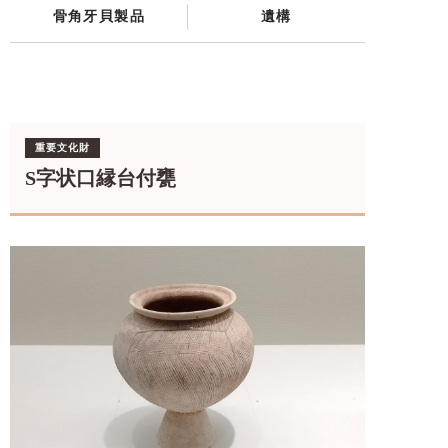
骨角牙貝製品
遺構
重要文化財
S字状口縁台付甕